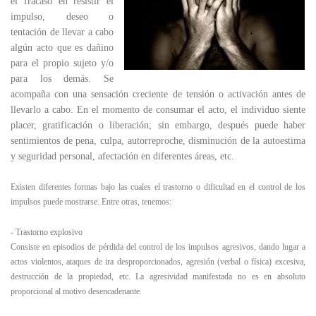
el fracaso en resistir el
impulso, deseo o
tentación de llevar a cabo
algún acto que es dañino
para el propio sujeto y/o
para los demás. Se
acompaña con una sensación creciente de tensión o activación antes de
llevarlo a cabo. En el momento de consumar el acto, el individuo siente
placer, gratificación o liberación; sin embargo, después puede haber
sentimientos de pena, culpa, autorreproche, disminución de la autoestima
y seguridad personal, afectación en diferentes áreas, etc.
Existen diferentes formas bajo las cuales el trastorno o dificultad en el control de los
impulsos puede mostrarse. Entre otras, tenemos:
- Trastorno explosivo
Consiste en episodios de pérdida del control de los impulsos agresivos, dando lugar a
actos violentos, ataques de ira desproporcionados, agresión (verbal o física) excesiva,
destrucción de la propiedad, etc. La agresividad manifestada no es en absoluto
proporcional al motivo desencadenante.