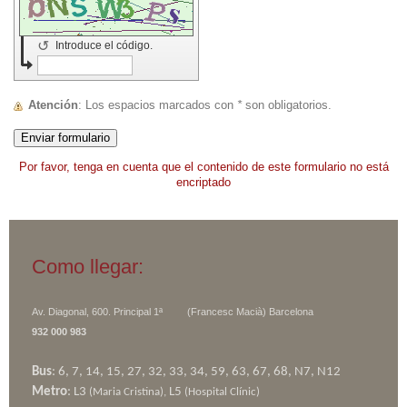
↺
Introduce el código.
Atención
: Los espacios marcados con
*
son obligatorios.
Por favor, tenga en cuenta que el contenido de este formulario no está
encriptado
Como llegar:
Av. Diagonal, 600. Principal 1ª (Francesc Macià)
Barcelona
932 000 983
Bus
: 6, 7, 14, 15, 27, 32, 33, 34, 59, 63, 67, 68, N7, N12
Metro
: L3
L5
(Maria Cristina),
(Hospital Clínic)