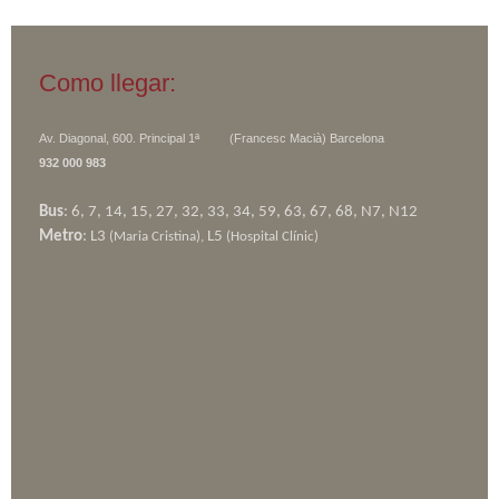
Como llegar:
Av. Diagonal, 600. Principal 1ª (Francesc Macià)
Barcelona
932 000 983
Bus
: 6, 7, 14, 15, 27, 32, 33, 34, 59, 63, 67, 68, N7, N12
Metro
: L3
L5
(Maria Cristina),
(Hospital Clínic)